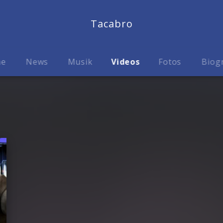
Tacabro
me
News
Musik
Videos
Fotos
Biog