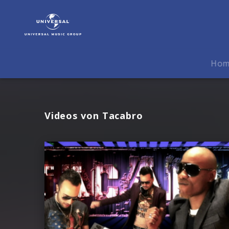
Tacabro
|
Videos
Ho
Videos von Tacabro