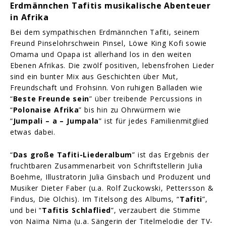
Erdmännchen Tafitis musikalische Abenteuer
in Afrika
Bei dem sympathischen Erdmännchen Tafiti, seinem
Freund Pinselohrschwein Pinsel, Löwe King Kofi sowie
Omama und Opapa ist allerhand los in den weiten
Ebenen Afrikas. Die zwölf positiven, lebensfrohen Lieder
sind ein bunter Mix aus Geschichten über Mut,
Freundschaft und Frohsinn. Von ruhigen Balladen wie
“
Beste Freunde sein
” über treibende Percussions in
“
Polonaise Afrika
” bis hin zu Ohrwürmern wie
“
Jumpali – a – Jumpala
” ist für jedes Familienmitglied
etwas dabei.
“
Das große Tafiti-Liederalbum
” ist das Ergebnis der
fruchtbaren Zusammenarbeit von Schriftstellerin Julia
Boehme, Illustratorin Julia Ginsbach und Produzent und
Musiker Dieter Faber (u.a. Rolf Zuckowski, Pettersson &
Findus, Die Olchis). Im Titelsong des Albums, “
Tafiti
”,
und bei “
Tafitis Schlaflied
”, verzaubert die Stimme
von Naïma Nima (u.a. Sängerin der Titelmelodie der TV-