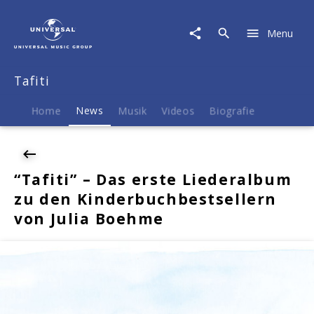
Tafiti
|
Menu
News
|
"Tafiti"
Tafiti
–
Das
erste
Home
News
Musik
Videos
Biografie
Liederalbum
zu
den
Kinderbuchbestsellern
“Tafiti” – Das erste Liederalbum
von
zu den Kinderbuchbestsellern
Julia
Boehme
von Julia Boehme