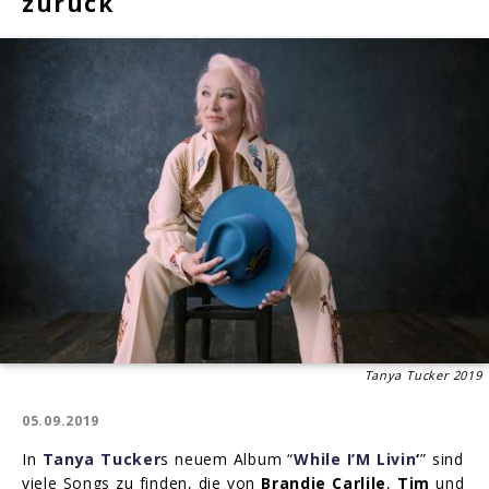
zurück
Tanya Tucker 2019
05.09.2019
In
Tanya Tucker
s neuem Album “
While I’M Livin
‘
” sind
viele Songs zu finden, die von
Brandie Carlile
,
Tim
und