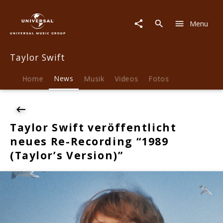
Taylor
Swift
Menu
|
News
|
Taylor Swift
Taylor
Swift
veröffentlicht
Home
News
Musik
Videos
Fotos
neues
Re-
Recording
"1989
Taylor Swift veröffentlicht
(Taylor’s
neues Re-Recording “1989
Version)"
(Taylor’s Version)”