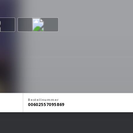
Bestellnummer
00602557095869