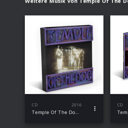
Weitere Musik von Temple Of The 
CD
2016
CD
Temple Of The Dog (Ltd. Edt. Super Deluxe Box)