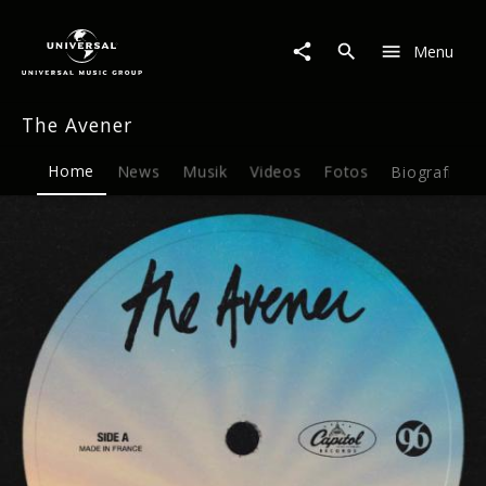
The
Avener
Menu
|
Musik
&
The Avener
Merch
Home
News
Musik
Videos
Fotos
Biografie