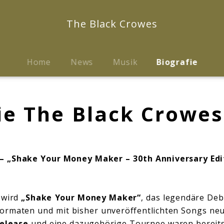
The Black Crowes
Home
News
Musik
Biografie
ie The Black Crowes
 „Shake Your Money Maker – 30th Anniversary Edi
wird
„Shake Your Money Maker“
, das legendäre De
Formaten und mit bisher unveröffentlichten Songs ne
elease
und eine dazugehörige Tournee waren bereits 