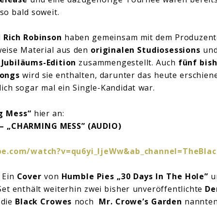
lso bald soweit.
d
Rich Robinson
haben gemeinsam mit dem Produzent
eise Material aus den
originalen Studiosessions
un
e
Jubiläums-Edition
zusammengestellt. Auch
fünf bis
Songs
wird sie enthalten, darunter das heute erschie
lich sogar mal ein Single-Kandidat war.
g Mess“
hier an:
– „CHARMING MESS” (AUDIO)
be.com/watch?v=qu6yi_IjeWw&ab_channel=TheBla
 Ein
Cover
von
Humble Pies
„30 Days In The Hole”
u
Set enthält weiterhin zwei bisher unveröffentlichte
De
 die
Black Crowes
noch
Mr. Crowe’s Garden
nannten