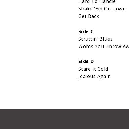
Hard To Handle
Shake ‘Em On Down
Get Back
Side C
Struttin’ Blues
Words You Throw A
Side D
Stare It Cold
Jealous Again