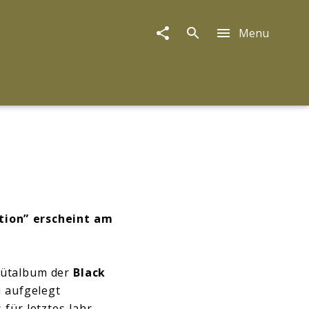
Menu
tion” erscheint am
bütalbum der
Black
u aufgelegt
für letztes Jahr