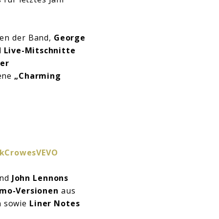
en der Band,
George
d
Live-Mitschnitte
her
nene
„Charming
ckCrowesVEVO
nd
John Lennons
mo-Versionen
aus
 sowie
Liner Notes