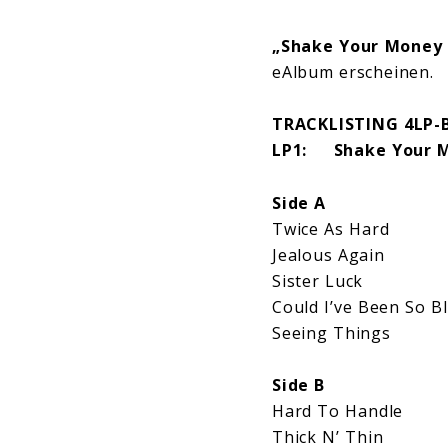
„Shake Your Money 
eAlbum erscheinen.
TRACKLISTING 4LP-
LP1: Shake Your M
Side A
Twice As Hard
Jealous Again
Sister Luck
Could I’ve Been So Bl
Seeing Things
Side B
Hard To Handle
Thick N’ Thin