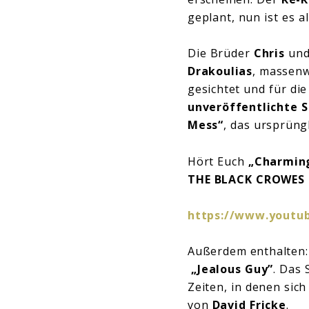
geplant, nun ist es a
Die Brüder
Chris
un
Drakoulias
, massenw
gesichtet und für di
unveröffentlichte 
Mess“
, das ursprüng
Hört Euch
„Charmin
THE BLACK CROWES 
https://www.youtu
Außerdem enthalten:
„Jealous Guy”
. Das 
Zeiten, in denen sich
von
David Fricke
.