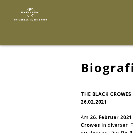
The
Black
Crowes
|
Biografie
Biograf
THE BLACK CROWES –
26.02.2021
Am
26. Februar 2021
Crowes
in diversen 
erscheinen. Der
Re-R