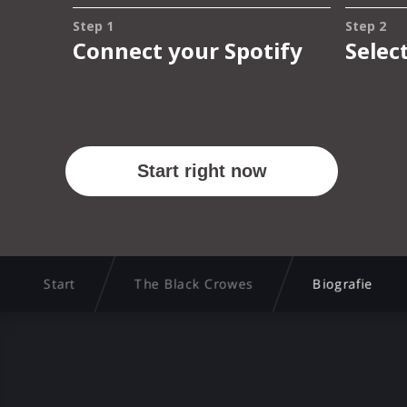
Start
The Black Crowes
Biografie