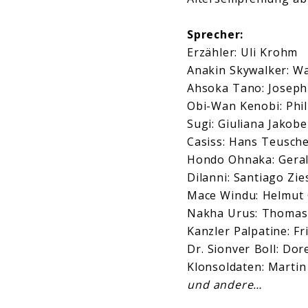
Sprecher:
Erzähler: Uli Krohm
Anakin Skywalker: Wa
Ahsoka Tano: Joseph
Obi-Wan Kenobi: Phi
Sugi: Giuliana Jakobe
Casiss: Hans Teusch
Hondo Ohnaka: Geral
Dilanni: Santiago Zi
Mace Windu: Helmut
Nakha Urus: Thomas
Kanzler Palpatine: F
Dr. Sionver Boll: Do
Klonsoldaten: Martin
und andere…