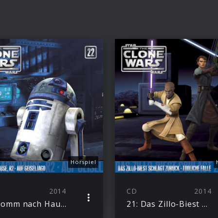
Hörspiel
2014
CD
2014
22: Komm nach Hause, R2 / Auf Geiseljagd
21: Das Zillo-Biest schlägt zurück/ Tödliche Falle