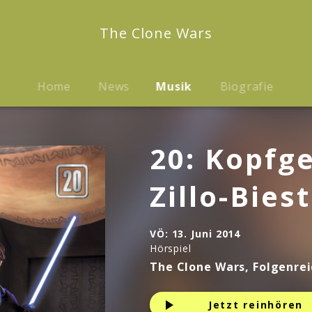
The Clone Wars
Home
News
Musik
Biografie
20: Kopfge
Zillo-Biest
VÖ:
13. Juni 2014
Hörspiel
The Clone Wars, Folgenrei
Jetzt reinhören