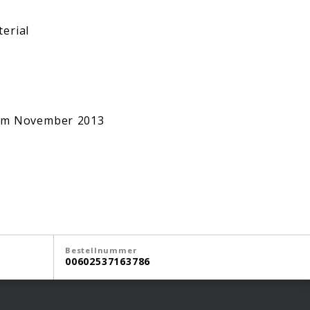
erial
i im November 2013
Bestellnummer
00602537163786