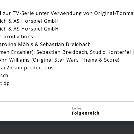
l zur TV-Serie unter Verwendung von Original-Tonmat
eich & AS Hörspiel GmbH
eich & AS Hörspiel GmbH
in productions
arolina Möbis & Sebastian Breidbach
men Erzähler): Sebastian Breidbach, Studio Konterfe
John Williams (Original Star Wars Thema & Score)
ear2brain productions
esch
: dp
Label
Folgenreich