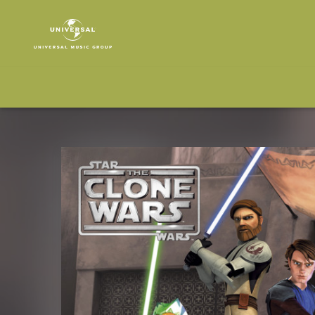
The
Clone
Wars
|
Musik
|
20:
Kopfgeldjäger
/
Das
Zillo-
Biest