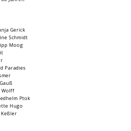
nja Gerick
ine Schmidt
lipp Moog
it
er
d Paradies
esmer
 Gauß
 Wolff
riedhelm Ptok
rette Hugo
 Keßler