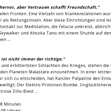
hervor, aber Vertrauen schafft Freundschaft.”
llen Fronten. Eine Vielzahl von Krankenstationen wurd
 als Rettungsinseln. Aber diese Einrichtungen sind le
Kontakt zur Medistation, die Felucia umkreist, abbrich
Skywalker und Ahsoka Tano mit einem Shuttle auf de
hen …
ist nicht immer der richtige.”
 und erbittertsten Schlachten des Krieges, stehen die
den Planeten Malastare einzunehmen. In einer letzte
ür sich zu entscheiden, hat Kanzler Palpatine den Ein
ewilligt: Der Elektro-Protonen-Bombe. Unglücklicherw
röse Zillo-Biest …
 38 Minuten
 08 Jahren