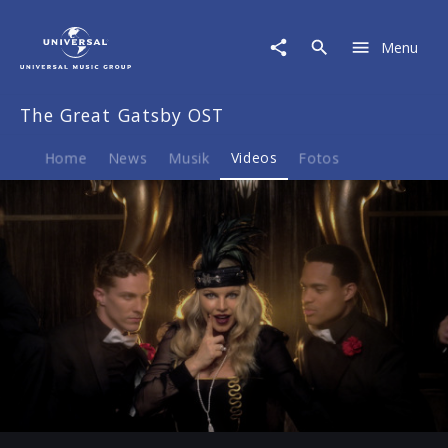
The
Great
Menu
Gatsby
OST
|
The Great Gatsby OST
Video
|
A
Home
News
Musik
Videos
Fotos
Little
Party
(Never
Killed
Nobody)
Play
-03:23
Play
Mute
Ent