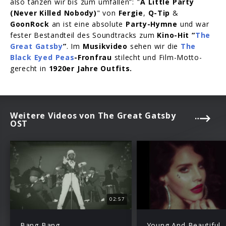
also tanzen wir bis zum umfallen”: "
A Little Party
(Never Killed Nobody)
" von
Fergie
,
Q-Tip
&
GoonRock
an ist eine absolute
Party-Hymne
und war
fester Bestandteil des Soundtracks zum
Kino-Hit “
The
Great Gatsby
”
. Im
Musikvideo
sehen wir die
The
Black Eyed Peas
-Fronfrau
stilecht und Film-Motto-
gerecht in
1920er Jahre Outfits.
Weitere Videos von The Great Gatsby
OST
02:57
Bang Bang
Young And Beautiful