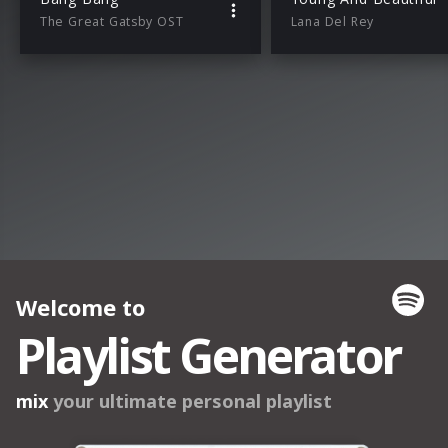
The Great Gatsby OST
Lana Del Rey