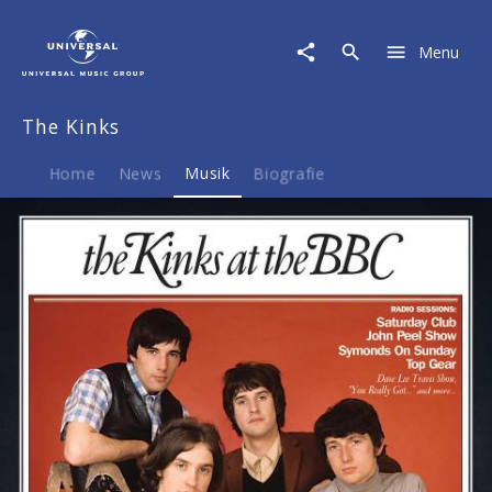
The
Kinks
Menu
|
Musik
|
The Kinks
At
The
BBC
Home
News
Musik
Biografie