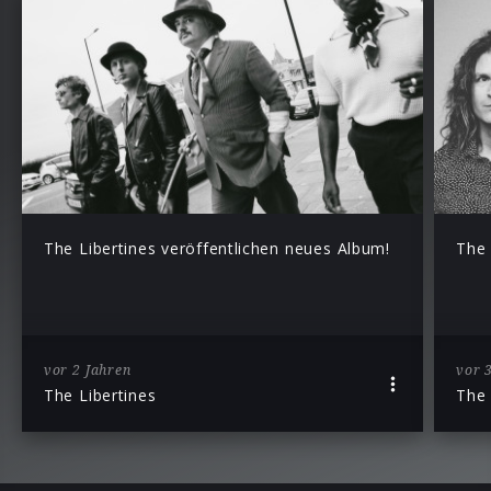
The Libertines veröffentlichen neues Album!
The 
vor 2 Jahren
vor 
The Libertines
The 