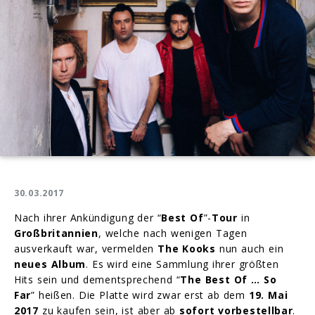
Tour
in
Deutschland
30.03.2017
Nach ihrer Ankündigung der “
Best Of
”-
Tour
in
Großbritannien
, welche nach wenigen Tagen
ausverkauft war, vermelden
The Kooks
nun auch ein
neues Album
. Es wird eine Sammlung ihrer größten
Hits sein und dementsprechend “
The Best Of … So
Far
” heißen. Die Platte wird zwar erst ab dem
19. Mai
2017
zu kaufen sein, ist aber ab
sofort vorbestellbar
.