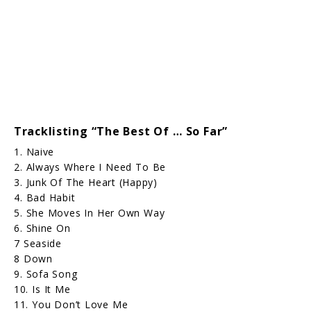
Tracklisting “The Best Of … So Far”
1. Naive
2. Always Where I Need To Be
3. Junk Of The Heart (Happy)
4. Bad Habit
5. She Moves In Her Own Way
6. Shine On
7 Seaside
8 Down
9. Sofa Song
10. Is It Me
11. You Don’t Love Me