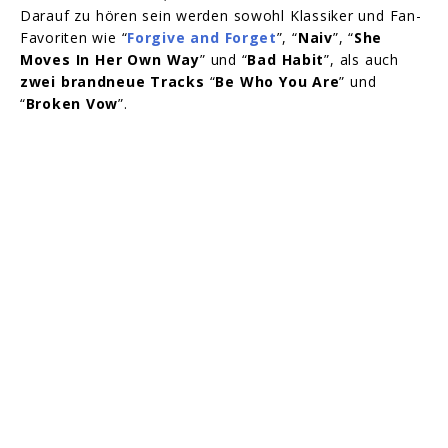
Darauf zu hören sein werden sowohl Klassiker und Fan-
Favoriten wie “
Forgive and Forget
”, “
Naiv
”, “
She
Moves In Her Own Way
” und “
Bad Habit
”, als auch
zwei brandneue Tracks
“
Be Who You Are
”
und
“
Broken Vow
”.