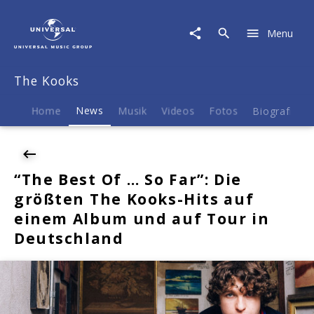
The
Kooks
Menu
|
News
|
The Kooks
"The
Best
Of
Home
News
Musik
Videos
Fotos
Biografie
…
So
Far":
Die
“The Best Of … So Far”: Die
größten
größten The Kooks-Hits auf
The
Kooks-
einem Album und auf Tour in
Hits
Deutschland
auf
einem
Album
und
auf