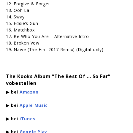
12. Forgive & Forget
13. Ooh La
14. Sway
15. Eddie’s Gun
16. Matchbox
17. Be Who You Are – Alternative Intro
18. Broken Vow
19. Naïve (The Him 2017 Remix) (Digital only)
The Kooks Album “
The Best Of … So Far”
vo
bestellen
▶ bei
Amazon
▶ bei
Apple Music
▶ bei
iTunes
▶ bei
Google Play