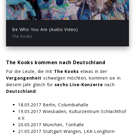
03:55
Play
Mute
Enter
fullsc
Be Who You Are (Audio Video)
The Kooks
The Kooks kommen nach Deutschland
Für die Leute, die mit
The Kooks
etwas in der
Vergangenheit
schwelgen möchten, kommen sie in
diesem Jahr gleich für
sechs Live-Konzerte
nach
Deutschland
:
18.05.2017 Berlin, Columbiahalle
19.05.2017 Wiesbaden, Kulturzentrum Schlachthof
e.V.
20.05.2017 München, Tonhalle
21.05.2017 Stuttgart-Wangen, LKA-Longhorn