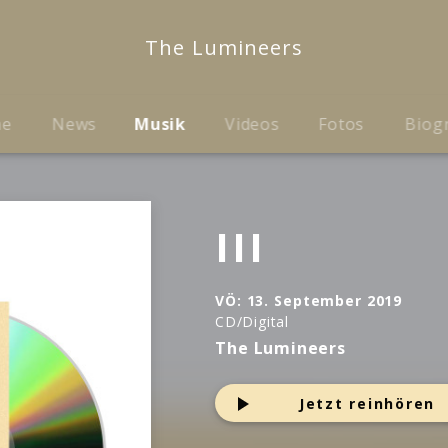
The Lumineers
me
News
Musik
Videos
Fotos
Biog
III
VÖ:
13. September 2019
CD/Digital
The Lumineers
Jetzt reinhören