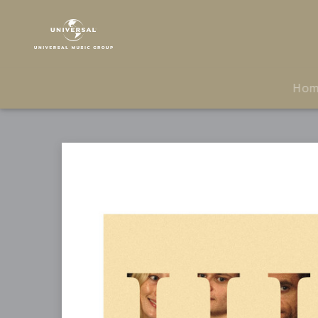
The
Lumineers
|
Musik
|
Ho
III