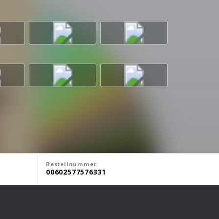
Bestellnummer
00602577576331