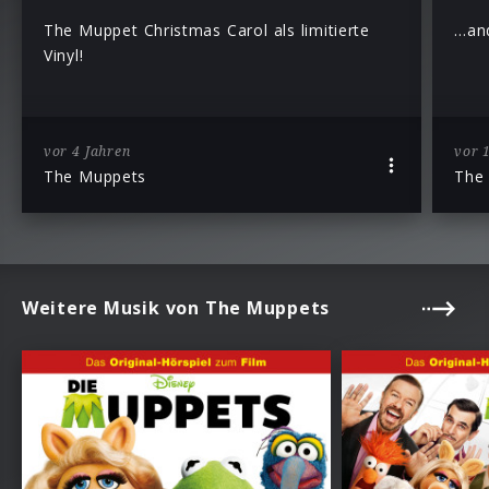
The Muppet Christmas Carol als limitierte
…and
Vinyl!
vor 4 Jahren
vor 
The Muppets
The
Weitere Musik von The Muppets