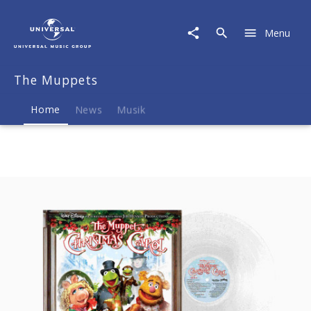
The
Muppets
Menu
|
Musik
&
The Muppets
Merch
Home
News
Musik