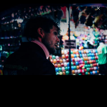
Menu
The Night Game
Home
News
Musik
Videos
Fotos
The Night Game Pressefotos 2017