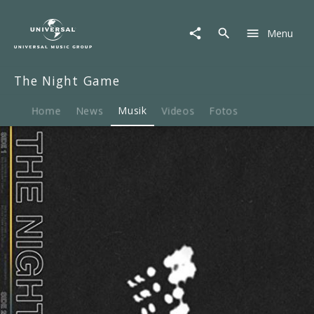
The
Night
Menu
Game
|
Musik
The Night Game
|
The
Night
Home
News
Musik
Videos
Fotos
Game