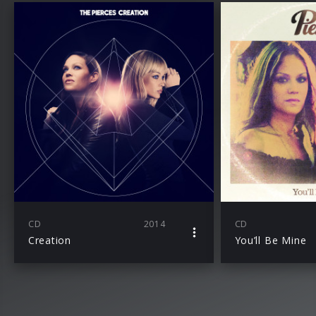
CD
2014
CD
Creation
You’ll Be Mine