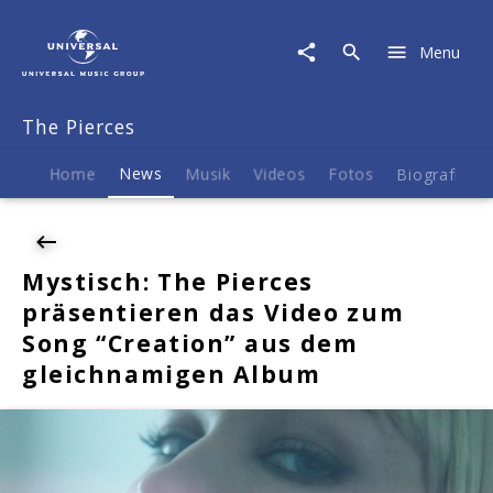
The
Pierces
Menu
|
News
|
The Pierces
Mystisch:
The
Pierces
Home
News
Musik
Videos
Fotos
Biografie
präsentieren
das
Video
zum
Mystisch: The Pierces
Song
präsentieren das Video zum
"Creation"
aus
Song “Creation” aus dem
dem
gleichnamigen Album
gleichnamigen
Album