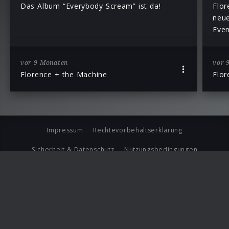
Das Album “Everybody Scream” ist da!
Flor
neue
Even
vor 9 Monaten
vor 
Florence + the Machine
Flor
Impressum
Rechtevorbehaltserklärung
Sicherheit & Datenschutz
Nutzungsbedingungen
Journalistenlounge
Für Geschäftspartner
Barrierefreiheit Statement
© Copyright 2026 Universal Music Group N.V. All Rights
Reserved.