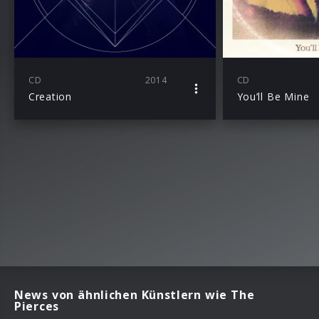
CD
2014
CD
Creation
You’ll Be Mine
News von ähnlichen Künstlern wie The
Pierces