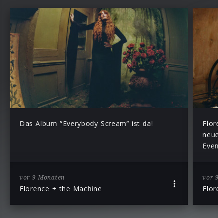
Das Album “Everybody Scream” ist da!
Flor
neue
Even
vor 9 Monaten
vor 
Florence + the Machine
Flor