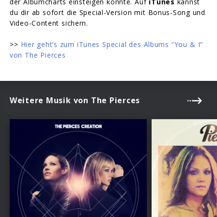
der Albumcharts einsteigen konnte. Auf
iTunes
kannst
du dir ab sofort die Special-Version mit Bonus-Song und
Video-Content sichern.
>>
Hier geht’s zum iTunes Special des Albums “You & I”
von The Pierces
Weitere Musik von The Pierces