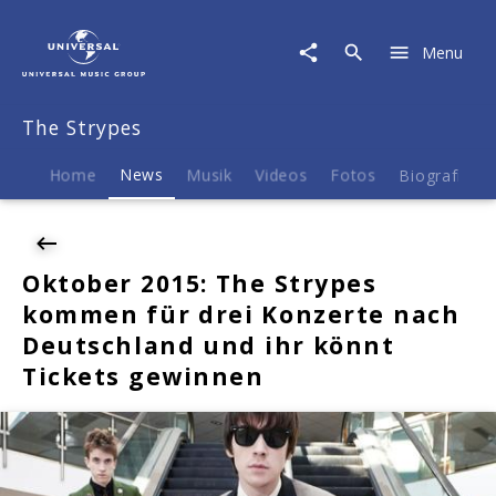
The
Strypes
Menu
|
News
|
The Strypes
Oktober
2015:
The
Home
News
Musik
Videos
Fotos
Biografie
Strypes
kommen
für
drei
Oktober 2015: The Strypes
Konzerte
kommen für drei Konzerte nach
nach
Deutschland
Deutschland und ihr könnt
und
Tickets gewinnen
ihr
könnt
Tickets
gewinnen