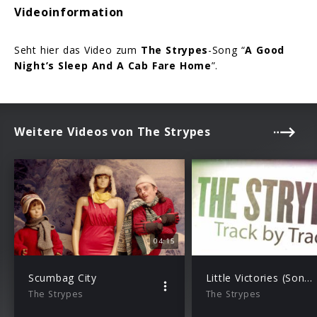
Videoinformation
Seht hier das Video zum
The Strypes
-Song “
A Good
Night’s Sleep And A Cab Fare Home
”.
Weitere Videos von The Strypes
04:15
Scumbag City
Little Victories (Song-Besprechung)
The Strypes
The Strypes