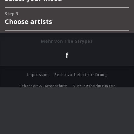
Mehr von The Strypes
Impressum
Rechtevorbehaltserklärung
Sicherheit & Datenschutz
Nutzungsbedingungen
Journalistenlounge
Für Geschäftspartner
Barrierefreiheit Statement
© Copyright 2026 Universal Music Group N.V. All Rights
Reserved.