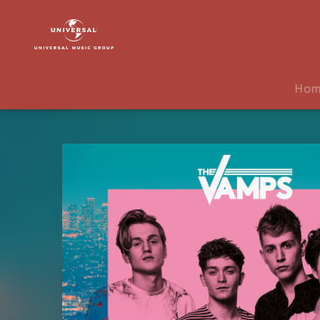
The
Vamps
|
Musik
|
Ho
Night
&
Day
(Deluxe
Edt.)