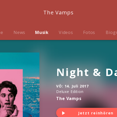
The Vamps
me
News
Musik
Videos
Fotos
Biog
Night & Da
VÖ:
14. Juli 2017
Deluxe Edition
The Vamps
Jetzt reinhören