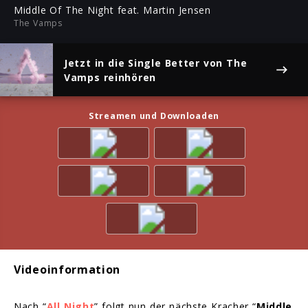
ful
Middle Of The Night feat. Martin Jensen
The Vamps
Jetzt in die Single
Better
von The
Vamps reinhören
Streamen und Downloaden
Videoinformation
Nach “
All Night
” folgt nun der nächste Kracher “
Middle