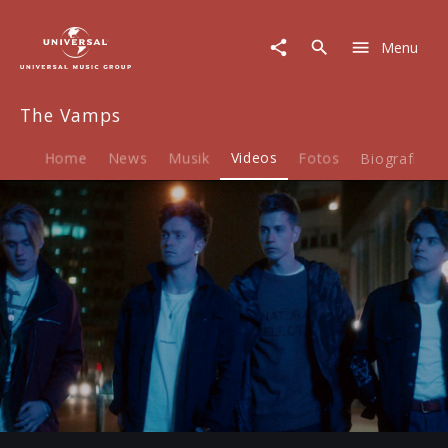
The
Vamps
Menu
|
Video
|
The Vamps
Middle
Of
The
Home
News
Musik
Videos
Fotos
Biografie
Night
feat.
Martin
Jensen
Play
-03:03
Play
Mute
Ent