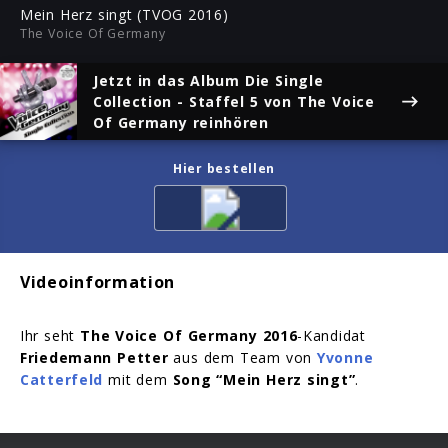
ful
Mein Herz singt (TVOG 2016)
The Voice Of Germany
Jetzt in das Album
Die Single
Collection - Staffel 5
von The Voice
Of Germany reinhören
Hier bestellen
Videoinformation
Ihr seht
The Voice Of Germany 2016
-Kandidat
Friedemann Petter
aus dem Team von
Yvonne
Catterfeld
mit dem
Song “Mein Herz singt”
.