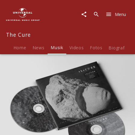
The
Cure
Menu
|
Musik
|
The Cure
Songs
Of
A
Home
News
Musik
Videos
Fotos
Biografie
Lost
World