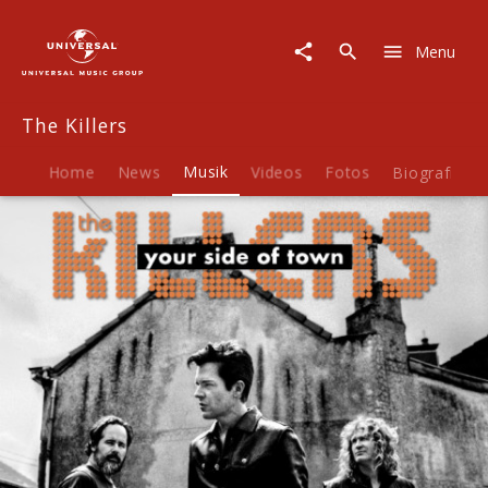
The
Killers
Menu
|
Musik
|
The Killers
Your
Side
Of
Home
News
Musik
Videos
Fotos
Biografie
Town