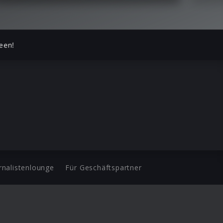
een!
rnalistenlounge
Für Geschäftspartner
d.