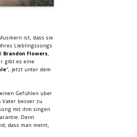
usikern ist, dass sie
ihres Lieblingssongs
d
Brandon Flowers
,
r gibt es eine
ale
“, jetzt unter dem
 seinen Gefühlen über
 Vater besser zu
Song mit ihm singen
garantie. Denn
nd, dass man meint,