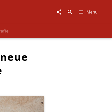
Menu
rafie
 neue
e