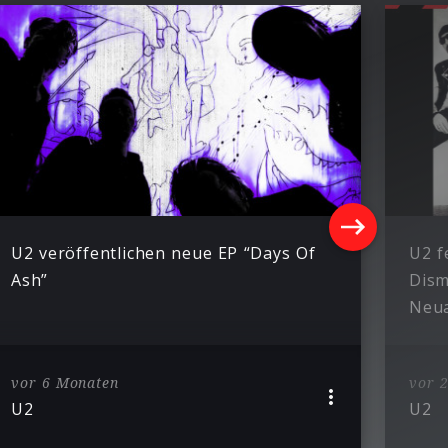
U2 veröffentlichen neue EP “Days Of
U2 f
Ash”
Dism
Neua
vor 6 Monaten
vor 2
U2
U2