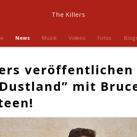
The Killers
me
News
Musik
Videos
Fotos
Biog
lers veröffentlichen
“Dustland” mit Bruc
teen!