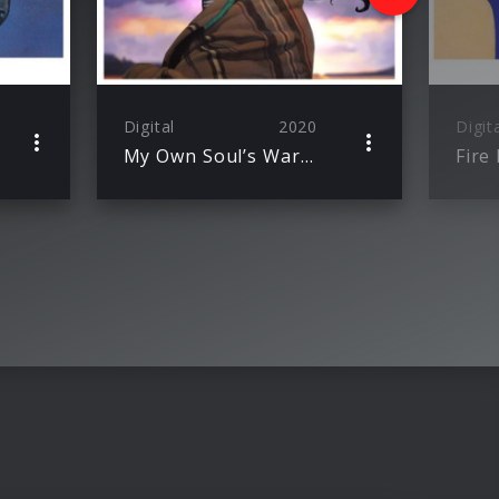
Digital
2020
Digit
My Own Soul’s Warning
Fire