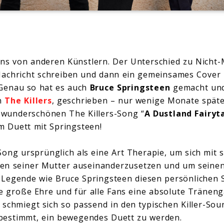
ns von anderen Künstlern. Der Unterschied zu Nicht-M
Nachricht schreiben und dann ein gemeinsames Cover 
Genau so hat es auch
Bruce Springsteen
gemacht un
n
The Killers
, geschrieben – nur wenige Monate späte
wunderschönen The Killers-Song “
A Dustland Fairyt
im Duett mit Springsteen!
Song ursprünglich als eine Art Therapie, um sich mit
en seiner Mutter auseinanderzusetzen und um seinen
 Legende wie Bruce Springsteen diesen persönlichen 
ine große Ehre und für alle Fans eine absolute Tränen
schmiegt sich so passend in den typischen Killer-Sou
bestimmt, ein bewegendes Duett zu werden.