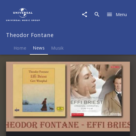
Theodor
Fontane
Menu
|
News
Theodor Fontane
Home
News
Musik