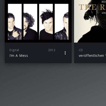
Digital
2012
CD
I’m A Mess