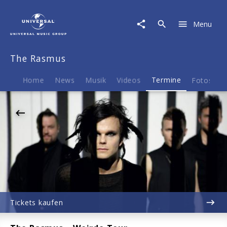
The
Rasmus
Menu
|
19.02.2027
Beatpol,
The Rasmus
Dresden,
20:00
Home
News
Musik
Videos
Termine
Fotos
B
Tickets kaufen