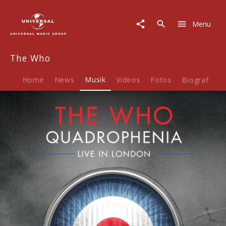
The
Who
Menu
|
Musik
|
The Who
Quadrophenia
-
Live
Home
News
Musik
Videos
Fotos
Biografie
In
London