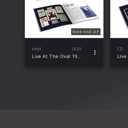
Black Vinyl 2LP
Vinyl
2025
CD
Live At The Oval 1971