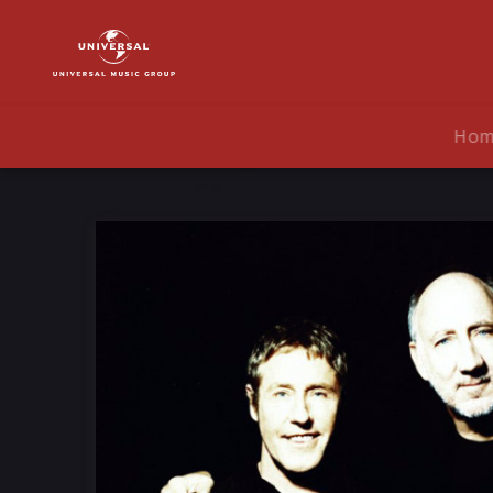
The
Who
|
Musik
|
Ho
The
Who
Sell
Out