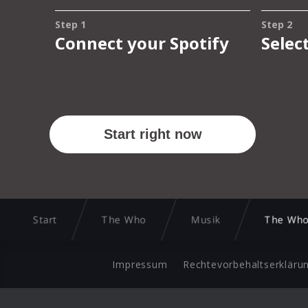
Start
The Who
Musik
The Who
Impressum
Rechtevorbehaltserkläru