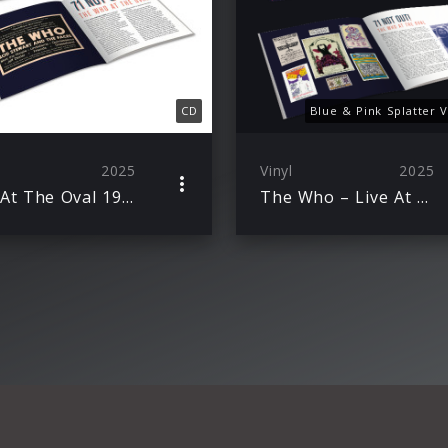
CD
Blue & Pink Splatter V
2025
Vinyl
2025
Live At The Oval 1971
The Who – Live At The Oval 1971 (Ltd D2C Col 2LP)