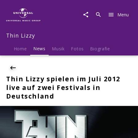
Thin
Lizzy
Menu
|
News
|
Thin Lizzy
Thin
Lizzy
spielen
Home
News
Musik
Fotos
Biografie
im
Juli
2012
live
Thin Lizzy spielen im Juli 2012
auf
live auf zwei Festivals in
zwei
Festivals
Deutschland
in
Deutschland