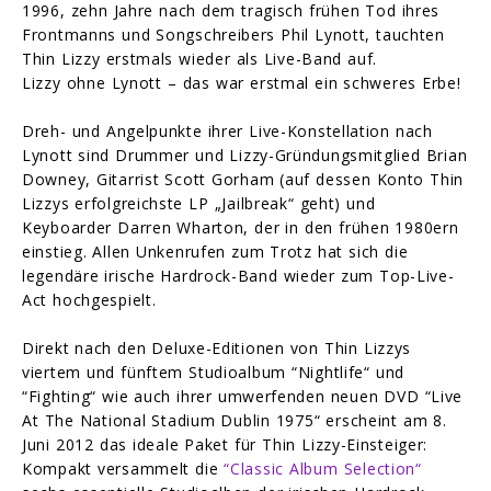
1996, zehn Jahre nach dem tragisch frühen Tod ihres
Frontmanns und Songschreibers Phil Lynott, tauchten
Thin Lizzy erstmals wieder als Live-Band auf.
Lizzy ohne Lynott – das war erstmal ein schweres Erbe!
Dreh- und Angelpunkte ihrer Live-Konstellation nach
Lynott sind Drummer und Lizzy-Gründungsmitglied Brian
Downey, Gitarrist Scott Gorham (auf dessen Konto Thin
Lizzys erfolgreichste LP „Jailbreak“ geht) und
Keyboarder Darren Wharton, der in den frühen 1980ern
einstieg. Allen Unkenrufen zum Trotz hat sich die
legendäre irische Hardrock-Band wieder zum Top-Live-
Act hochgespielt.
Direkt nach den Deluxe-Editionen von Thin Lizzys
viertem und fünftem Studioalbum “Nightlife“ und
“Fighting“ wie auch ihrer umwerfenden neuen DVD “Live
At The National Stadium Dublin 1975“ erscheint am 8.
Juni 2012 das ideale Paket für Thin Lizzy-Einsteiger:
Kompakt versammelt die
“Classic Album Selection“