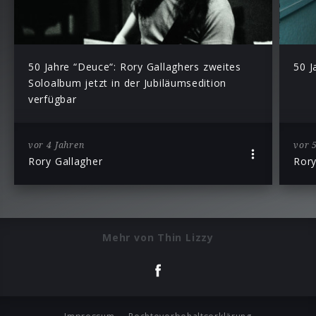
50 Jahre “Deuce“: Rory Gallaghers zweites
50 J
Soloalbum jetzt in der Jubiläumsedition
verfügbar
vor 4 Jahren
vor 
Rory Gallagher
Rory
Mehr von Thin Lizzy