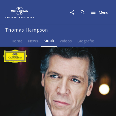
Thomas
Hampson
Menu
|
Musik
|
Thomas Hampson
Lieder
von
Richard
Home
News
Musik
Videos
Biografie
Strauss
-
Notturno