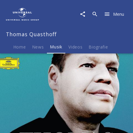
Thomas
Quasthoff
Menu
|
Musik
|
Thomas Quasthoff
It's
Me
-
Home
News
Musik
Videos
Biografie
Thomas
Quasthoff:
Lieder