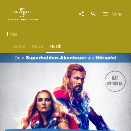
Thor
|
Menu
Musik
|
Thor:
Thor
Love
and
Thunder
Home
News
Musik
-
Das
Original-
Hörspiel
zum
Marvel
Film