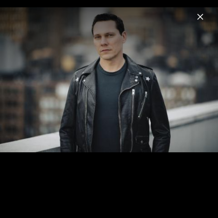
Menu
Tiësto
Home
News
Musik
Videos
Fotos
Biografie
Jackie Chan 2018