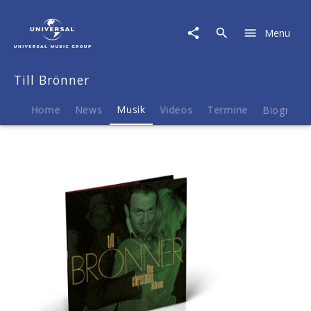
Till
Brönner
Menu
|
Musik
|
Till Brönner
The
Christmas
Album
Home
News
Musik
Videos
Termine
Biografie
(Golden
Vinyl
Edition)