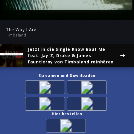
-03:31
Play
Mute
Ent
ful
The Way I Are
Timbaland
Jetzt in die Single
Know Bout Me
feat. Jay-Z, Drake & James
Fauntleroy
von Timbaland reinhören
Streamen und Downloaden
Hier bestellen