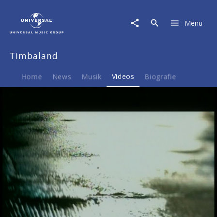
Timbaland
|
Menu
Video
|
The
Timbaland
Way
I
Are
Home
News
Musik
Videos
Biografie
Play