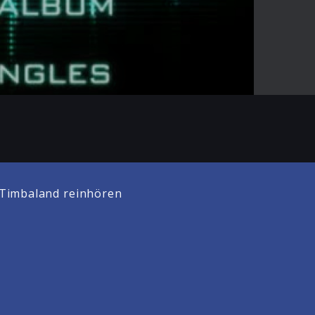
02:14
Mute
Enter
fullscreen
Timbaland reinhören