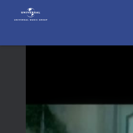
Timbaland
|
Video
|
TIMBALAND_Trailer
2009