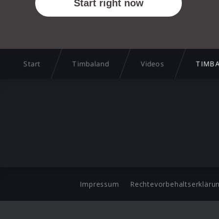
Start
Timbaland
Videos
TIMBA
Impressum
Rechtevorbehaltserkläru