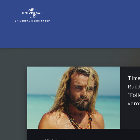
Time
Square
feat.
Xavier
Rudd
|
News
Time
Rudd
“Fol
verö