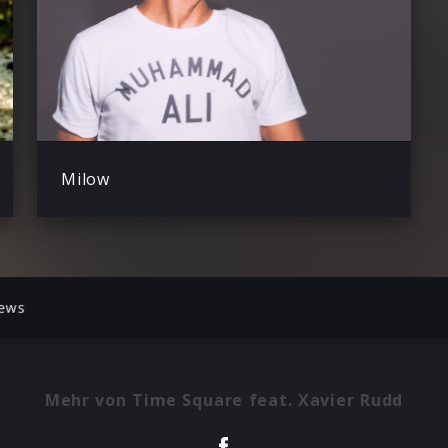
Milow
ews
Mehr von Time Square feat. Xavier Rudd