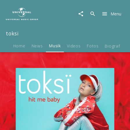
toksï
|
Menu
Musik
|
Hit
toksï
Me
Baby
Home
News
Musik
Videos
Fotos
Biografie