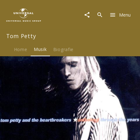
Tom
Petty
Menu
|
Musik
|
Tom Petty
Anthology:
Through
The
Home
Musik
Biografie
Years