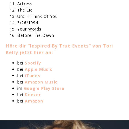
Actress
The Lie
Until I Think Of You
3/26/1994
Your Words
Before The Dawn
Höre dir “Inspired By True Events” von Tori
Kelly jetzt hier an:
bei
Spotify
bei
Apple Music
bei
iTunes
bei
Amazon Music
im
Google Play Store
bei
Deezer
bei
Amazon