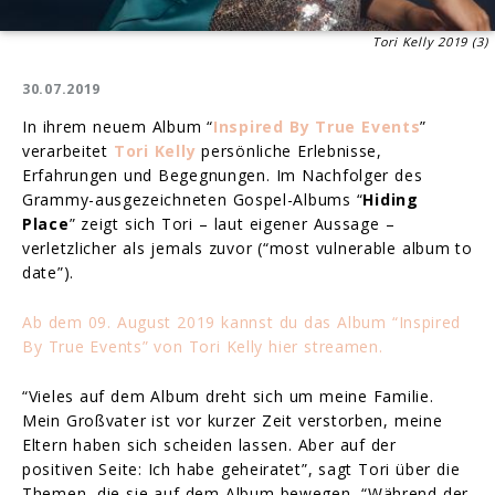
Tori Kelly 2019 (3)
30.07.2019
In ihrem neuem Album “
Inspired By True Events
”
verarbeitet
Tori Kelly
persönliche Erlebnisse,
Erfahrungen und Begegnungen. Im Nachfolger des
Grammy-ausgezeichneten Gospel-Albums “
Hiding
Place
” zeigt sich Tori – laut eigener Aussage –
verletzlicher als jemals zuvor (“most vulnerable album to
date”).
Ab dem 09. August 2019 kannst du das Album “Inspired
By True Events” von Tori Kelly hier streamen.
“Vieles auf dem Album dreht sich um meine Familie.
Mein Großvater ist vor kurzer Zeit verstorben, meine
Eltern haben sich scheiden lassen. Aber auf der
positiven Seite: Ich habe geheiratet”, sagt Tori über die
Themen, die sie auf dem Album bewegen, “Während der