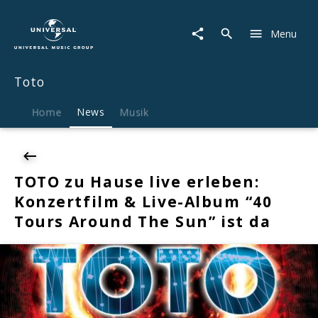
Toto
|
Menu
News
|
TOTO
Toto
zu
Hause
live
Home
News
Musik
erleben:
Konzertfilm
&
Live-
TOTO zu Hause live erleben:
Album
Konzertfilm & Live-Album “40
"40
Tours
Tours Around The Sun” ist da
Around
The
Sun"
ist
da