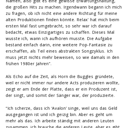
Namen, also gibt es eine gewisse Erwartungshaltung,
die großen Hits zu machen. Irgendwann begann ich mich
zu fragen, ob ich nicht eine andere Richtung für meine
alten Produktionen finden könnte. Relax' hat mich beim
ersten Mal fast umgebracht, so sehr war ich darauf
bedacht, etwas Einzigartiges zu schaffen. Dieses Mal
wusste ich, wann ich aufhören musste. Die Aufgabe
bestand einfach darin, eine weitere Pop-Fantasie zu
erschaffen, als Teil eines abstrakten Songzyklus. Ich
muss jetzt nichts mehr beweisen, so wie damals in den
frühen 1980er Jahren”.
Als Echo auf die Zeit, als Horn die Buggles gründete,
weil er nicht immer nur andere Acts produzieren wollte,
zeigt er am Ende der Platte, dass er ein Produzent ist,
der singt, und somit der Sänger war, der produzierte.
“Ich scherze, dass ich ‘Avalon’ singe, weil uns das Geld
ausgegangen ist und ich geizig bin. Aber es geht um
mehr als das. Ich arbeite ständig mit anderen Leuten
zusammen, ich brauche die anderen Leute, aber es gibt