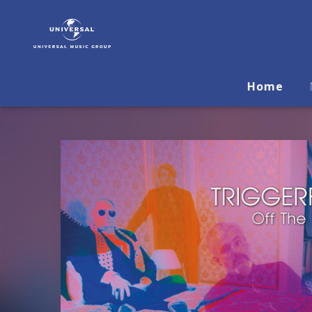
Triggerfinger
|
Musik
&
Merch
Home