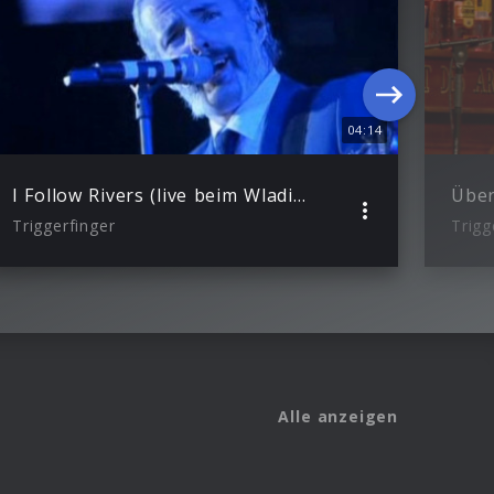
04:14
I Follow Rivers (live beim Wladimir Klitschko Titelkampf)
Triggerfinger
Trigg
Alle anzeigen