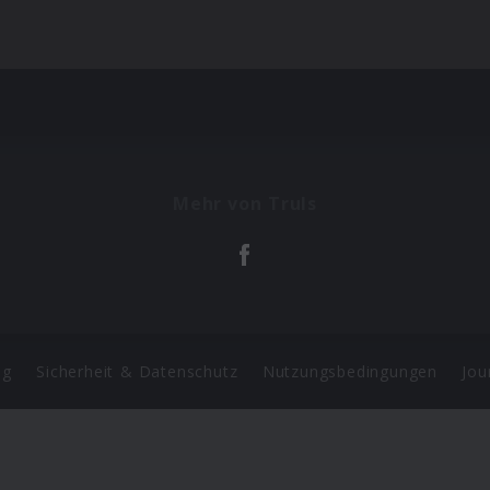
Mehr von Truls
ng
Sicherheit & Datenschutz
Nutzungsbedingungen
Jou
Barrierefreiheit Statement
 Copyright 2026 Universal Music Group N.V. All Rights Reserve