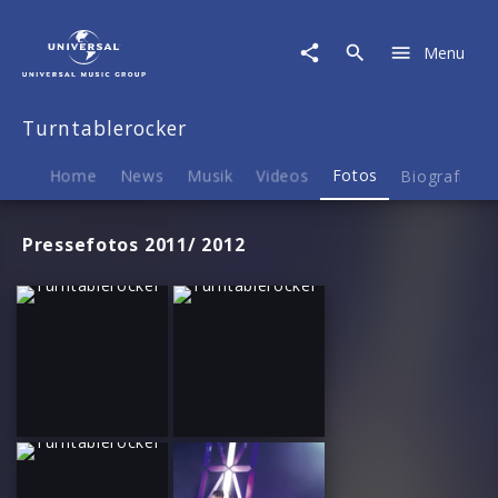
Turntablerocker
|
Menu
Fotos
Turntablerocker
Home
News
Musik
Videos
Fotos
Biografie
Pressefotos 2011/ 2012