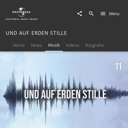
UND
AUF
Menu
ERDEN
STILLE
|
UND AUF ERDEN STILLE
Musik
|
Und
Home
News
Musik
Videos
Biografie
auf
Erden
Stille:
Episode
11