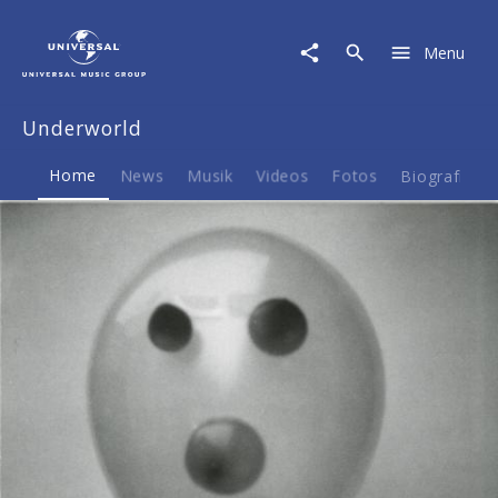
Underworld
|
Menu
Musik
&
Merch
Underworld
Home
News
Musik
Videos
Fotos
Biografie