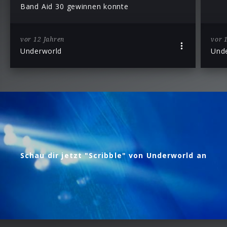
Band Aid 30 gewinnen konnte
vor 12 Jahren
vor 
Underworld
Und
Schau dir jetzt "Scribble" von Underworld an