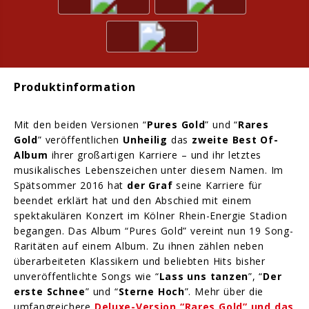
Produktinformation
Mit den beiden Versionen “
Pures Gold
” und “
Rares
Gold
” veröffentlichen
Unheilig
das
zweite Best Of-
Album
ihrer großartigen Karriere – und ihr letztes
musikalisches Lebenszeichen unter diesem Namen. Im
Spätsommer 2016 hat
der Graf
seine Karriere für
beendet erklärt hat und den Abschied mit einem
spektakulären Konzert im Kölner Rhein-Energie Stadion
begangen. Das Album “Pures Gold” vereint nun 19 Song-
Raritäten auf einem Album. Zu ihnen zählen neben
überarbeiteten Klassikern und beliebten Hits bisher
unveröffentlichte Songs wie “
Lass uns tanzen
”, “
Der
erste Schnee
” und “
Sterne Hoch
”. Mehr über die
umfangreichere
Deluxe-Version “Rares Gold” und das